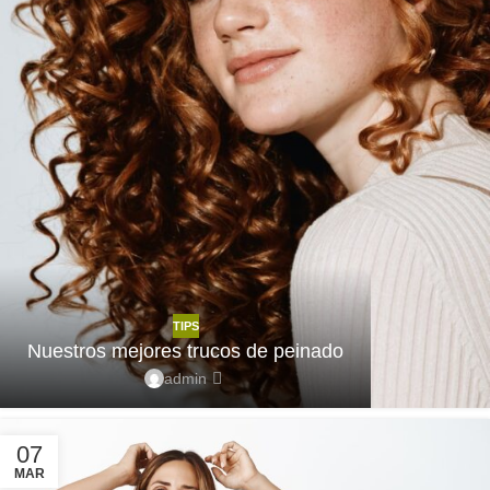
TIPS
Nuestros mejores trucos de peinado
admin
07
MAR