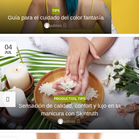
TIPS
Guía para el cuidado del color fantasía
admin
04
JUL
PRODUCTOS
,
TIPS
Sensación de calidad, confort y lujo en tu
manicura con Skintruth
admin