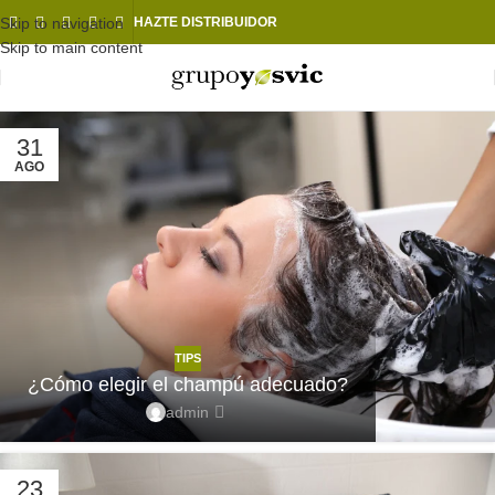
Skip to navigation
HAZTE DISTRIBUIDOR
Skip to main content
31
AGO
TIPS
¿Cómo elegir el champú adecuado?
admin
23