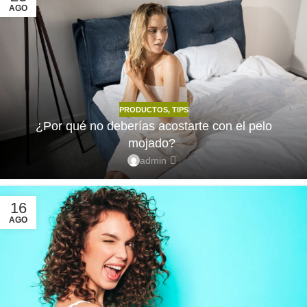
AGO
PRODUCTOS
,
TIPS
¿Por qué no deberías acostarte con el pelo
mojado?
admin
16
AGO