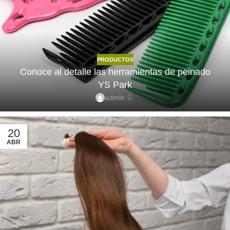
PRODUCTOS
Conoce al detalle las herramientas de peinado
YS Park
admin
20
ABR