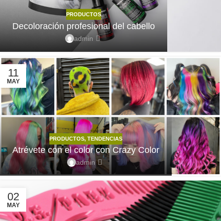
PRODUCTOS
Decoloración profesional del cabello
admin
11
MAY
PRODUCTOS
,
TENDENCIAS
Atrévete con el color con Crazy Color
admin
02
MAY