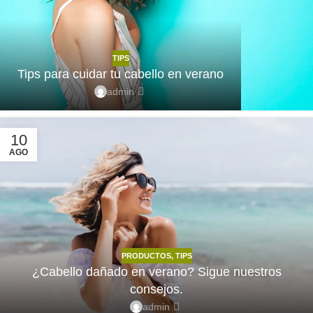
TIPS
Tips para cuidar tu cabello en verano
admin
10
AGO
PRODUCTOS
,
TIPS
¿Cabello dañado en verano? Sigue nuestros
consejos.
admin