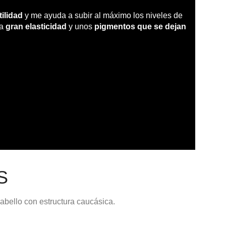
ilidad
y me ayuda a subir al máximo los niveles de
na
gran elasticidad
y unos
pigmentos que se dejan
S
abello con estructura caucásica.