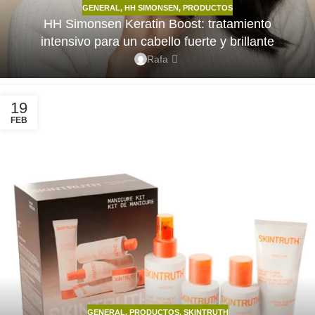
GENERAL
,
HH SIMONSEN
,
PRODUCTOS
HH Simonsen Keratin Boost: tratamiento
intensivo para un cabello fuerte y brillante
Rafa
19
FEB
GENERAL
,
PRODUCTOS
,
SKINTRUTH