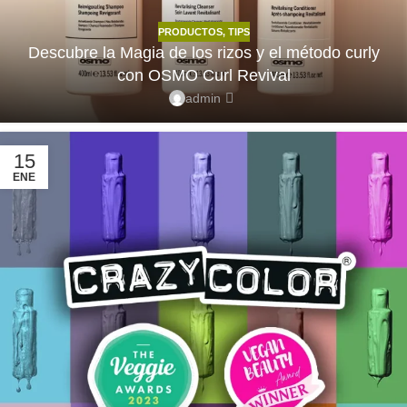
PRODUCTOS
,
TIPS
Descubre la Magia de los rizos y el método curly
con OSMO Curl Revival
admin
15
ENE