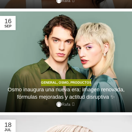
Rafa
16
SEP
GENERAL
,
OSMO
,
PRODUCTOS
Osmo inaugura una nueva era: imagen renovada,
fórmulas mejoradas y actitud disruptiva ✨
Rafa
18
JUL