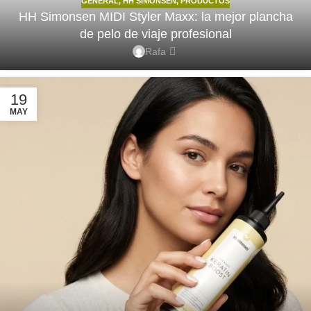
GENERAL
,
HH SIMONSEN
,
PRODUCTOS
HH Simonsen MIDI Styler Maxx: la mejor plancha
de pelo de viaje profesional
Rafa
19
MAY