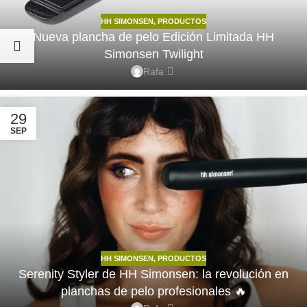
HH SIMONSEN
,
PRODUCTOS
Nueva plancha de pelo Edición Limitada HH
Simonsen Twilight
Rafa
29
SEP
HH SIMONSEN
,
PRODUCTOS
Serenity Styler de HH Simonsen: la revolución en
planchas de pelo profesionales 🔥