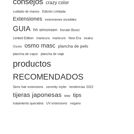
consejos
crazy color
cuidado de manos
Edición Limitada
Extensiones
extensiones invisibles
GUIA
hh simonsen
Keratin Boost
Limited Edition
manicura
manicure
New Era
osaka
osmo masc
plancha de pelo
Osmo
plancha de vapor
plancha de viaje
productos
RECOMENDADOS
Sens hair extensions
serenity styler
tendencias 2022
tijeras japonesas
tips
tinte
tratamiento queratina
UV extensions
vegano