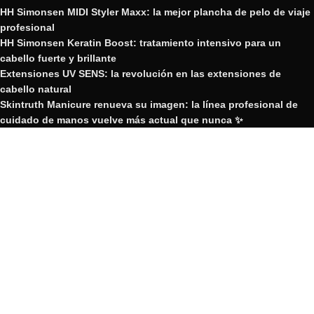
HH Simonsen MIDI Styler Maxx: la mejor plancha de pelo de viaje
profesional
HH Simonsen Keratin Boost: tratamiento intensivo para un
cabello fuerte y brillante
Extensiones UV SENS: la revolución en las extensiones de
cabello natural
Skintruth Manicure renueva su imagen: la línea profesional de
cuidado de manos vuelve más actual que nunca ✨
Nueva plancha de pelo Edición Limitada HH Simonsen Twilight
GRUPO YOSVIC
2023 Creado por GRUPO YOSVIC.
GRUPO YOSVIC
Bienvenido a nuestra nueva web
corporativa.