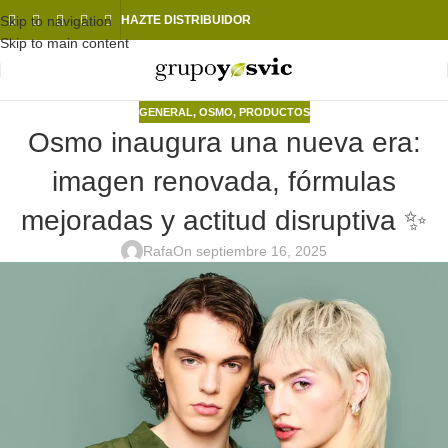
Skip to navigation
HAZTE DISTRIBUIDOR
Skip to main content
GENERAL
,
OSMO
,
PRODUCTOS
Osmo inaugura una nueva era:
imagen renovada, fórmulas
mejoradas y actitud disruptiva ✨
Rafa
On septiembre 16, 2025