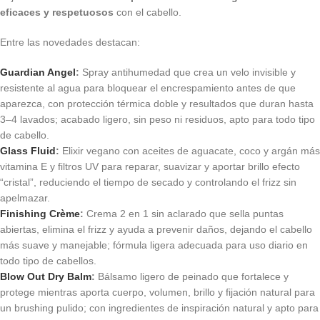
eficaces y respetuosos
con el cabello.
Entre las novedades destacan:
Guardian Angel
:
Spray antihumedad que crea un velo invisible y
resistente al agua para bloquear el encrespamiento antes de que
aparezca, con protección térmica doble y resultados que duran hasta
3–4 lavados; acabado ligero, sin peso ni residuos, apto para todo tipo
de cabello.
Glass Fluid
:
Elixir vegano con aceites de aguacate, coco y argán más
vitamina E y filtros UV para reparar, suavizar y aportar brillo efecto
“cristal”, reduciendo el tiempo de secado y controlando el frizz sin
apelmazar.
Finishing Crème
:
Crema 2 en 1 sin aclarado que sella puntas
abiertas, elimina el frizz y ayuda a prevenir daños, dejando el cabello
más suave y manejable; fórmula ligera adecuada para uso diario en
todo tipo de cabellos.
Blow Out Dry Balm
:
Bálsamo ligero de peinado que fortalece y
protege mientras aporta cuerpo, volumen, brillo y fijación natural para
un brushing pulido; con ingredientes de inspiración natural y apto para