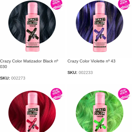
Crazy Color Matizador Black nº
Crazy Color Violette nº 43
030
SKU:
002233
SKU:
002273