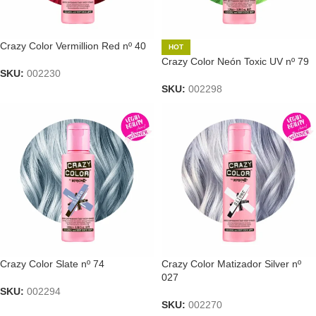
Crazy Color Vermillion Red nº 40
HOT
Crazy Color Neón Toxic UV nº 79
SKU:
002230
SKU:
002298
Crazy Color Slate nº 74
Crazy Color Matizador Silver nº
027
SKU:
002294
SKU:
002270