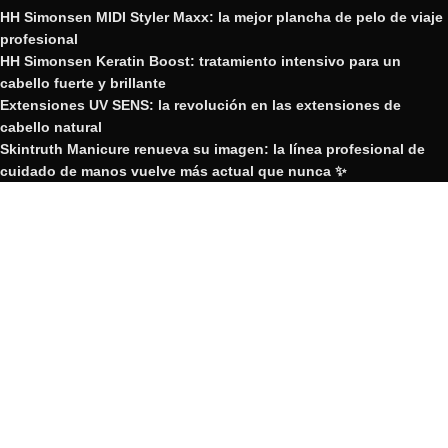
HH Simonsen MIDI Styler Maxx: la mejor plancha de pelo de viaje
profesional
HH Simonsen Keratin Boost: tratamiento intensivo para un
cabello fuerte y brillante
Extensiones UV SENS: la revolución en las extensiones de
cabello natural
Skintruth Manicure renueva su imagen: la línea profesional de
cuidado de manos vuelve más actual que nunca ✨
Nueva plancha de pelo Edición Limitada HH Simonsen Twilight
GRUPO YOSVIC
2023 Creado por GRUPO YOSVIC.
GRUPO YOSVIC
Bienvenido a nuestra nueva web
corporativa.