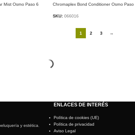
ar Mist Osmo Paso 6
Chromaplex Bond Conditioner Osmo Paso
SKU:
066016
1
2
3
→
ENLACES DE INTERÉS
Política de cookies (UE)
Política de privacidad
eluquería y estética.
Aviso Legal