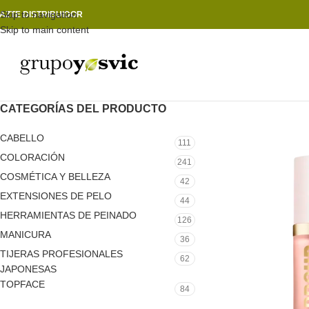
Skip to navigation
AZTE DISTRIBUIDOR
Skip to main content
CATEGORÍAS DEL PRODUCTO
CABELLO
111
COLORACIÓN
241
COSMÉTICA Y BELLEZA
42
EXTENSIONES DE PELO
44
HERRAMIENTAS DE PEINADO
126
MANICURA
36
TIJERAS PROFESIONALES
62
JAPONESAS
TOPFACE
84