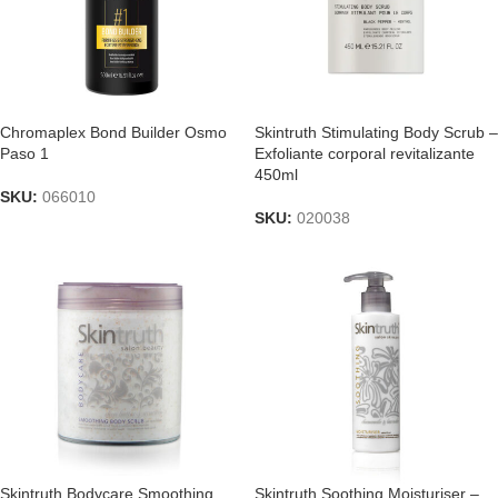
Chromaplex Bond Builder Osmo
Skintruth Stimulating Body Scrub –
Paso 1
Exfoliante corporal revitalizante
450ml
SKU:
066010
SKU:
020038
Skintruth Bodycare Smoothing
Skintruth Soothing Moisturiser –