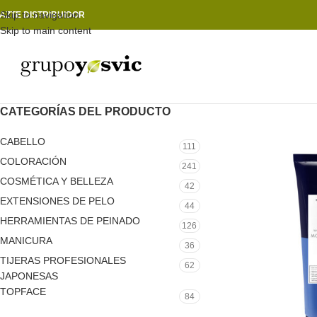
Skip to navigation
AZTE DISTRIBUIDOR
Skip to main content
CATEGORÍAS DEL PRODUCTO
CABELLO
111
COLORACIÓN
241
COSMÉTICA Y BELLEZA
42
EXTENSIONES DE PELO
44
HERRAMIENTAS DE PEINADO
126
MANICURA
36
TIJERAS PROFESIONALES
62
JAPONESAS
TOPFACE
84