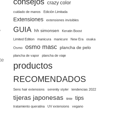
consejos
crazy color
cuidado de manos
Edición Limitada
Extensiones
extensiones invisibles
GUIA
,
hh simonsen
Keratin Boost
Limited Edition
manicura
manicure
New Era
osaka
osmo masc
plancha de pelo
Osmo
plancha de vapor
plancha de viaje
te
productos
RECOMENDADOS
Sens hair extensions
serenity styler
tendencias 2022
tijeras japonesas
tips
tinte
tratamiento queratina
UV extensions
vegano