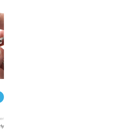
er
ly