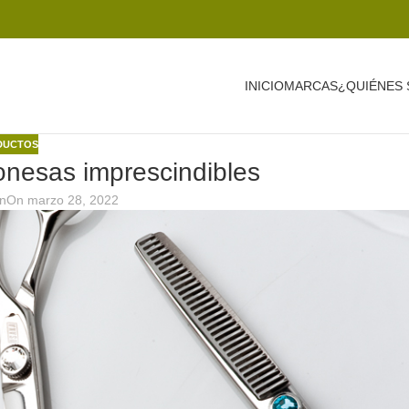
INICIO
MARCAS
¿QUIÉNES
DUCTOS
ponesas imprescindibles
n
On marzo 28, 2022