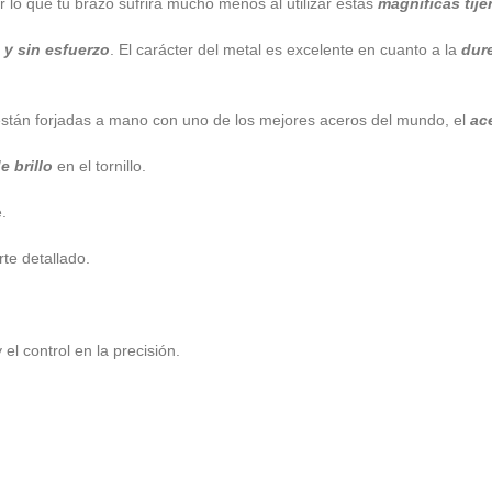
lo que tu brazo sufrirá mucho menos al utilizar estas
magníficas tije
 y sin esfuerzo
. El carácter del metal es excelente en cuanto a la
dure
están forjadas a mano con uno de los mejores aceros del mundo, el
ace
e brillo
en el tornillo.
.
te detallado.
el control en la precisión.