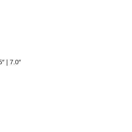
″ | 7.0″