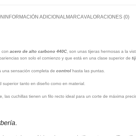
ÓN
INFORMACIÓN ADICIONAL
MARCA
VALORACIONES (0)
n con
acero de alto carbono 440C
, son unas tijeras hermosas a la vi
 apariencias son solo el comienzo y que está en una clase superior de
ti
ará una sensación completa de
control
hasta las puntas.
ad superior tanto en diseño como en material.
 las cuchillas tienen un filo recto ideal para un corte de máxima preci
bería
.