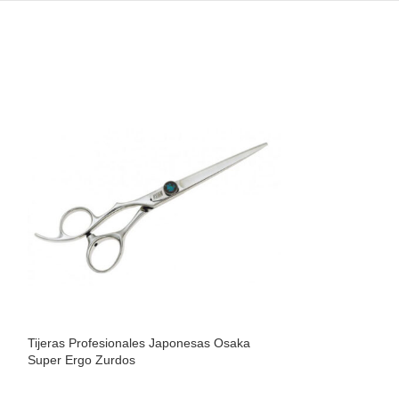
Tijeras Profesionales Japonesas Osaka
Tijeras Profesio
Super Ergo Zurdos
Barber
SKU:
TOA5-7