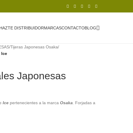
HAZTE DISTRIBUIDOR
MARCAS
CONTACTO
BLOG
ESAS
/
Tijeras Japonesas Osaka
/
 Ice
ales Japonesas
te
Ice
pertenecientes a la marca
Osaka
. Forjadas a