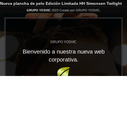
Nueva plancha de pelo Edición Limitada HH Simonsen Twilight
GRUPO YOSVIC
2023 Creado por GRUPO YOSVIC.
GRUPO YOSVIC
Bienvenido a nuestra nueva web
corporativa.
En Grupo Yosvic tenemos las MARCAS que te
llevarán al éxito. Trabajamos con productos
profesionales de gran calidad para los distribuidores
más exigentes.
CONOCE NUESTRAS MARCAS