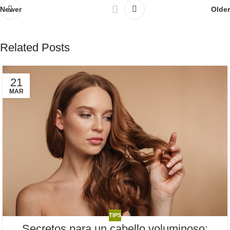
Newer
Older
Related Posts
21
MAR
TIPS
Secretos para un cabello voluminoso: