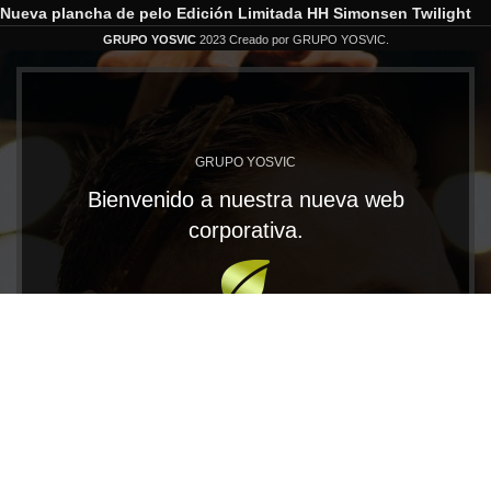
Nueva plancha de pelo Edición Limitada HH Simonsen Twilight
GRUPO YOSVIC
2023 Creado por GRUPO YOSVIC.
GRUPO YOSVIC
Bienvenido a nuestra nueva web
corporativa.
En Grupo Yosvic tenemos las MARCAS que te
llevarán al éxito. Trabajamos con productos
profesionales de gran calidad para los distribuidores
más exigentes.
CONOCE NUESTRAS MARCAS