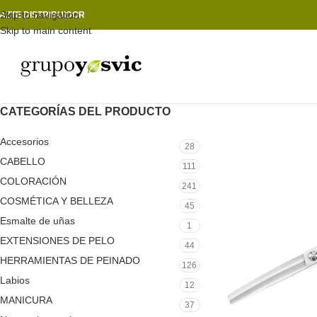
Skip to navigation
AZTE DISTRIBUIDOR
Skip to main content
CATEGORÍAS DEL PRODUCTO
Accesorios
28
CABELLO
111
COLORACIÓN
241
COSMÉTICA Y BELLEZA
45
Esmalte de uñas
1
EXTENSIONES DE PELO
44
HERRAMIENTAS DE PEINADO
126
Labios
12
MANICURA
37