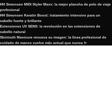
HH Simonsen MIDI Styler Maxx: la mejor plancha de pelo de viaje
profesional
HH Simonsen Keratin Boost: tratamiento intensivo para un
cabello fuerte y brillante
Extensiones UV SENS: la revolución en las extensiones de
cabello natural
Skintruth Manicure renueva su imagen: la línea profesional de
cuidado de manos vuelve más actual que nunca ✨
Nueva plancha de pelo Edición Limitada HH Simonsen Twilight
GRUPO YOSVIC
2023 Creado por GRUPO YOSVIC.
GRUPO YOSVIC
Bienvenido a nuestra nueva web
corporativa.