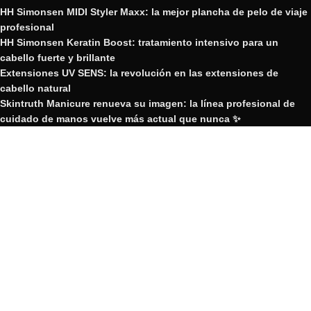
HH Simonsen MIDI Styler Maxx: la mejor plancha de pelo de viaje
profesional
HH Simonsen Keratin Boost: tratamiento intensivo para un
cabello fuerte y brillante
Extensiones UV SENS: la revolución en las extensiones de
cabello natural
Skintruth Manicure renueva su imagen: la línea profesional de
cuidado de manos vuelve más actual que nunca ✨
Nueva plancha de pelo Edición Limitada HH Simonsen Twilight
GRUPO YOSVIC
2023 Creado por GRUPO YOSVIC.
GRUPO YOSVIC
Bienvenido a nuestra nueva web
corporativa.