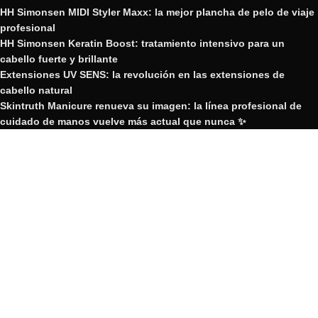
HH Simonsen MIDI Styler Maxx: la mejor plancha de pelo de viaje
profesional
HH Simonsen Keratin Boost: tratamiento intensivo para un
cabello fuerte y brillante
Extensiones UV SENS: la revolución en las extensiones de
cabello natural
Skintruth Manicure renueva su imagen: la línea profesional de
cuidado de manos vuelve más actual que nunca ✨
Nueva plancha de pelo Edición Limitada HH Simonsen Twilight
GRUPO YOSVIC
2023 Creado por GRUPO YOSVIC.
GRUPO YOSVIC
Bienvenido a nuestra nueva web
corporativa.