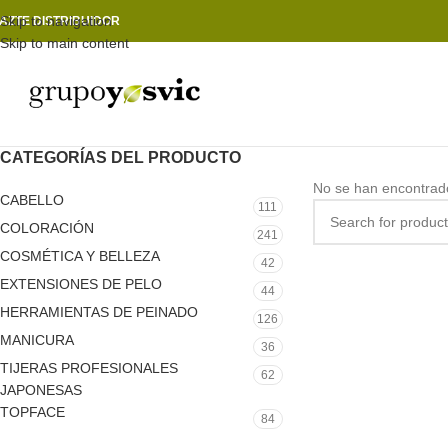
Skip to navigation
AZTE DISTRIBUIDOR
Skip to main content
CATEGORÍAS DEL PRODUCTO
No se han encontrado
CABELLO
111
COLORACIÓN
241
COSMÉTICA Y BELLEZA
42
EXTENSIONES DE PELO
44
HERRAMIENTAS DE PEINADO
126
MANICURA
36
TIJERAS PROFESIONALES
62
JAPONESAS
TOPFACE
84