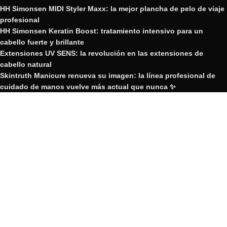
HH Simonsen MIDI Styler Maxx: la mejor plancha de pelo de viaje
profesional
HH Simonsen Keratin Boost: tratamiento intensivo para un
cabello fuerte y brillante
Extensiones UV SENS: la revolución en las extensiones de
cabello natural
Skintruth Manicure renueva su imagen: la línea profesional de
cuidado de manos vuelve más actual que nunca ✨
Nueva plancha de pelo Edición Limitada HH Simonsen Twilight
GRUPO YOSVIC
2023 Creado por GRUPO YOSVIC.
GRUPO YOSVIC
Bienvenido a nuestra nueva web
corporativa.