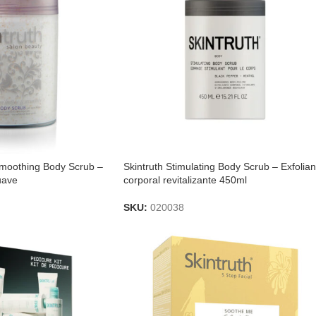
Smoothing Body Scrub –
Skintruth Stimulating Body Scrub – Exfolian
uave
corporal revitalizante 450ml
SKU:
020038