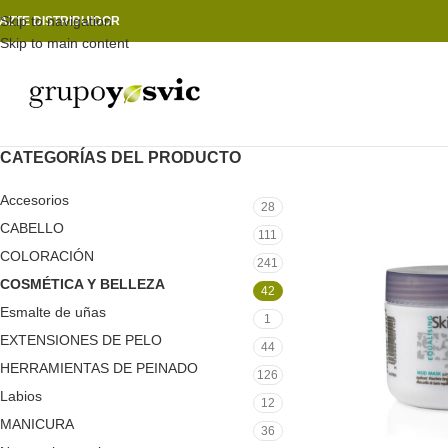
Skip to navigation
AZTE DISTRIBUIDOR
Skip to main content
CATEGORÍAS DEL PRODUCTO
Accesorios
28
CABELLO
111
COLORACIÓN
241
COSMÉTICA Y BELLEZA
42
Esmalte de uñas
1
EXTENSIONES DE PELO
44
HERRAMIENTAS DE PEINADO
126
Labios
12
MANICURA
36