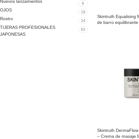
Nuevos lanzamientos
6
OJOS
19
Skintruth Equalising
Rostro
24
de barro equilibrante
TIJERAS PROFESIONALES
62
JAPONESAS
Skintruth DermaFlow
– Crema de masaje fa