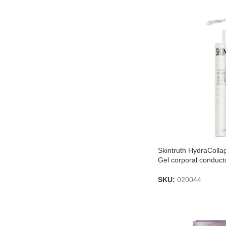
Skintruth HydraColla
Gel corporal conduc
SKU:
020044