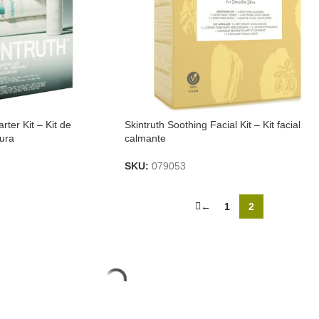
rter Kit – Kit de
Skintruth Soothing Facial Kit – Kit facial
ura
calmante
SKU:
079053
←
1
2