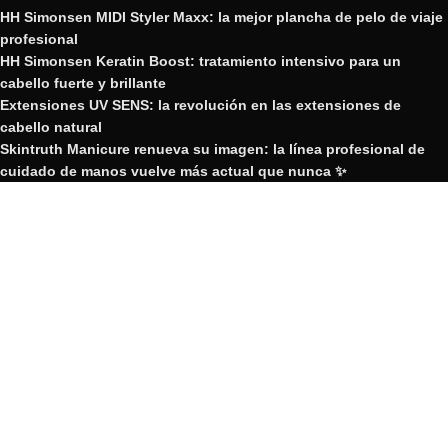
HH Simonsen MIDI Styler Maxx: la mejor plancha de pelo de viaje
profesional
HH Simonsen Keratin Boost: tratamiento intensivo para un
cabello fuerte y brillante
Extensiones UV SENS: la revolución en las extensiones de
cabello natural
Skintruth Manicure renueva su imagen: la línea profesional de
cuidado de manos vuelve más actual que nunca ✨
Nueva plancha de pelo Edición Limitada HH Simonsen Twilight
GRUPO YOSVIC
2023 Creado por GRUPO YOSVIC.
GRUPO YOSVIC
Bienvenido a nuestra nueva web
corporativa.