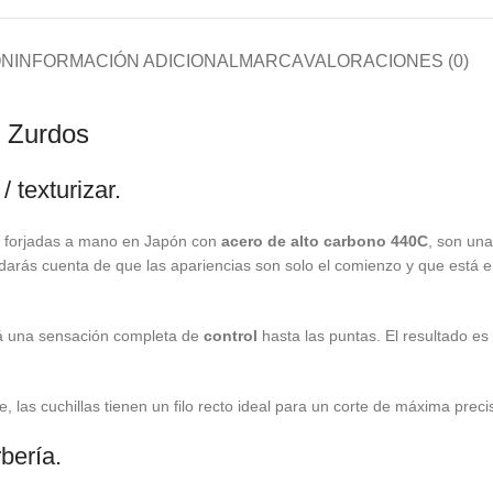
ÓN
INFORMACIÓN ADICIONAL
MARCA
VALORACIONES (0)
g Zurdos
 texturizar.
forjadas a mano en Japón con
acero de alto carbono 440C
, son una
te darás cuenta de que las apariencias son solo el comienzo y que está 
ará una sensación completa de
control
hasta las puntas. El resultado e
 las cuchillas tienen un filo recto ideal para un corte de máxima precis
bería.