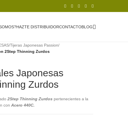
 SOMOS?
HAZTE DISTRIBUIDOR
CONTACTO
BLOG
ESAS
/
Tijeras Japonesas Passion
/
on 2Step Thinning Zurdos
ales Japonesas
inning Zurdos
iado
2Step Thinning Zurdos
pertenecientes a la
ón con
Acero 440C.