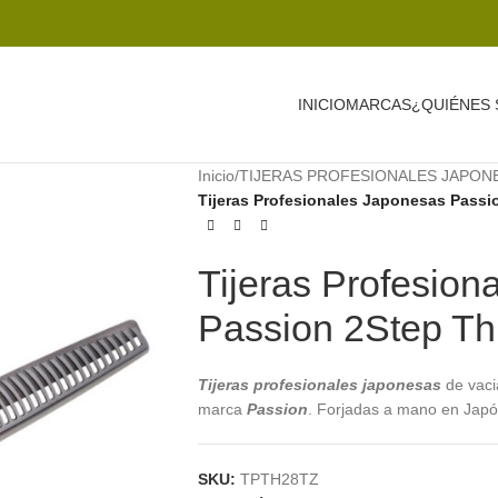
INICIO
MARCAS
¿QUIÉNES
Inicio
/
TIJERAS PROFESIONALES JAPON
Tijeras Profesionales Japonesas Passi
Tijeras Profesion
Passion 2Step Th
Tijeras profesionales japonesas
de vac
marca
Passion
. Forjadas a mano en Jap
SKU:
TPTH28TZ