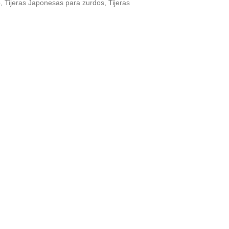
o
,
Tijeras Japonesas para zurdos
,
Tijeras