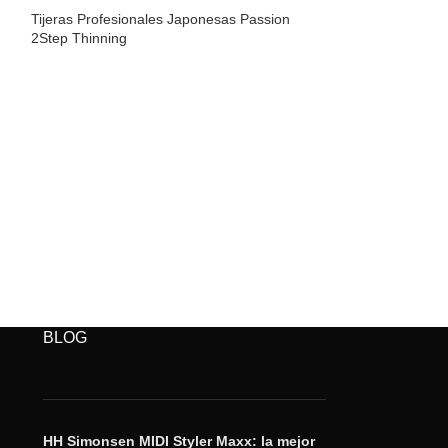
Tijeras Profesionales Japonesas Passion
Tijeras Profesio
2Step Thinning
Sprint Thinning 
SKU:
TKSPR.TH
BLOG
HH Simonsen MIDI Styler Maxx: la mejor