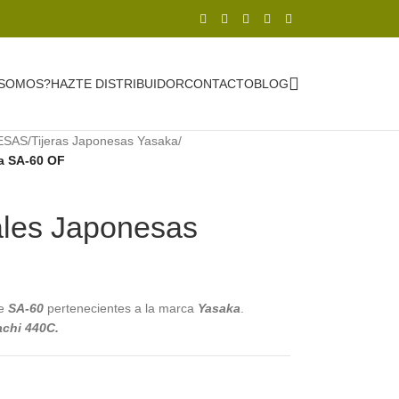
 SOMOS?
HAZTE DISTRIBUIDOR
CONTACTO
BLOG
ESAS
/
Tijeras Japonesas Yasaka
/
a SA-60 OF
ales Japonesas
F
te
SA-60
pertenecientes a la marca
Yasaka
.
achi 440C.