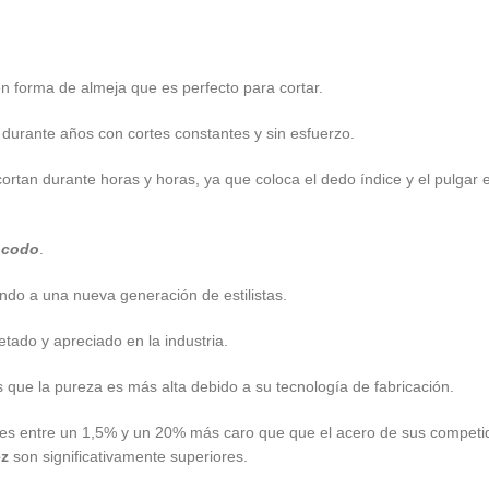
n forma de almeja que es perfecto para cortar.
e durante años con cortes constantes y sin esfuerzo.
cortan durante horas y horas, ya que coloca el dedo índice y el pulg
l codo
.
do a una nueva generación de estilistas.
etado y apreciado en la industria.
s que la pureza es más alta debido a su tecnología de fabricación.
hi es entre un 1,5% y un 20% más caro que que el acero de sus competi
ez
son significativamente superiores.