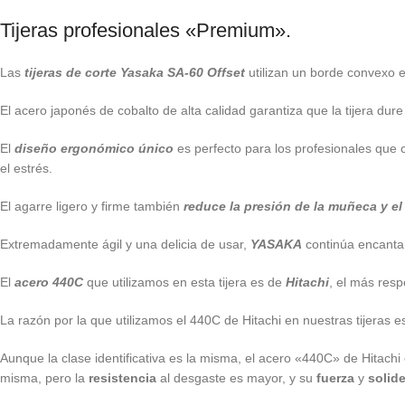
Tijeras profesionales «Premium».
Las
tijeras de corte Yasaka SA-60 Offset
utilizan un borde convexo e
El acero japonés de cobalto de alta calidad garantiza que la tijera dur
El
diseño ergonómico único
es perfecto para los profesionales que 
el estrés.
El agarre ligero y firme también
reduce la presión de la muñeca y e
Extremadamente ágil y una delicia de usar,
YASAKA
continúa encantan
El
acero 440C
que utilizamos en esta tijera es de
Hitachi
, el más resp
La razón por la que utilizamos el 440C de Hitachi en nuestras tijeras e
Aunque la clase identificativa es la misma, el acero «440C» de Hitac
misma, pero la
resistencia
al desgaste es mayor, y su
fuerza
y
solid