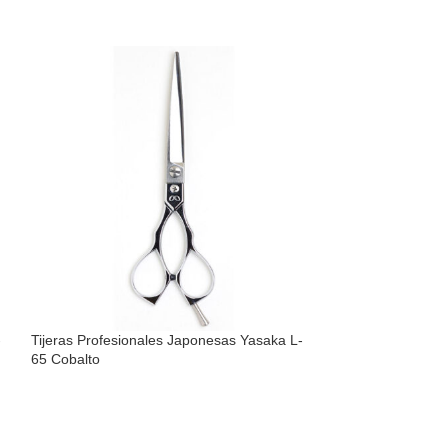
-
Tijeras Profesionales Japonesas Yasaka L-
Tijeras Profesio
65 Cobalto
Cutting 7 Cobalto