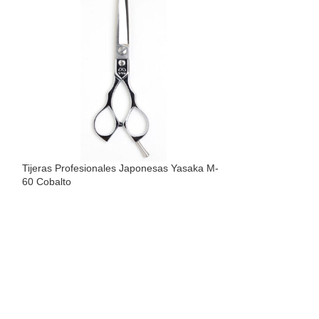
Tijeras Profesionales Japonesas Yasaka M-
Tijeras Profesio
60 Cobalto
65 Cobalto