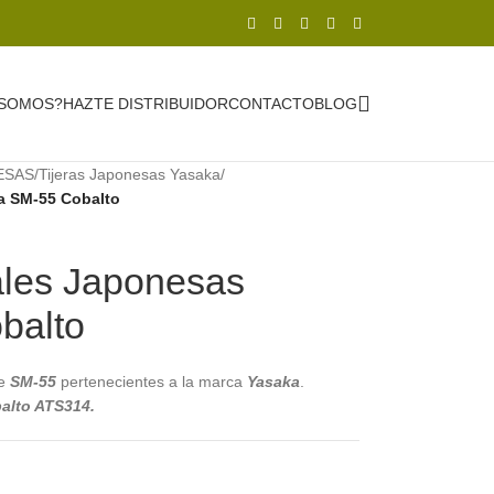
 SOMOS?
HAZTE DISTRIBUIDOR
CONTACTO
BLOG
ESAS
/
Tijeras Japonesas Yasaka
/
a SM-55 Cobalto
ales Japonesas
balto
te
SM-55
pertenecientes a la marca
Yasaka
.
alto ATS314.