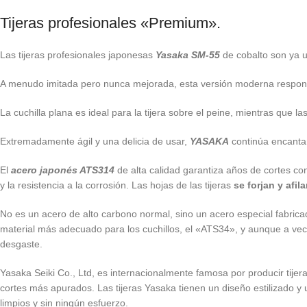
Tijeras profesionales «Premium».
Las tijeras profesionales japonesas
Yasaka SM-55
de cobalto son ya u
A menudo imitada pero nunca mejorada, esta versión moderna responde 
La cuchilla plana es ideal para la tijera sobre el peine, mientras que 
Extremadamente ágil y una delicia de usar,
YASAKA
continúa encantan
El
acero japonés ATS314
de alta calidad garantiza años de cortes cons
y la resistencia a la corrosión. Las hojas de las tijeras
se forjan y afi
No es un acero de alto carbono normal, sino un acero especial fabrica
material más adecuado para los cuchillos, el «ATS34», y aunque a vece
desgaste.
Yasaka Seiki Co., Ltd, es internacionalmente famosa por producir tijer
cortes más apurados. Las tijeras Yasaka tienen un diseño estilizado y 
limpios y sin ningún esfuerzo.