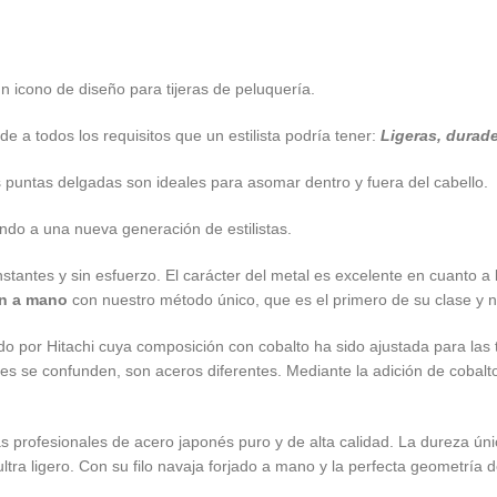
n icono de diseño para tijeras de peluquería.
a todos los requisitos que un estilista podría tener:
Ligeras, durade
las puntas delgadas son ideales para asomar dentro y fuera del cabello.
do a una nueva generación de estilistas.
tantes y sin esfuerzo. El carácter del metal es excelente en cuanto a l
lan a mano
con nuestro método único, que es el primero de su clase y 
do por Hitachi cuya composición con cobalto ha sido ajustada para las 
s se confunden, son aceros diferentes. Mediante la adición de cobalto
as profesionales de acero japonés puro y de alta calidad. La dureza ún
ultra ligero. Con su filo navaja forjado a mano y la perfecta geometría