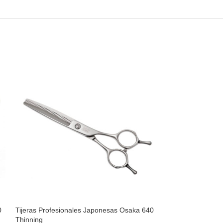
0
Tijeras Profesionales Japonesas Osaka 640
Tijeras Profesio
Thinning
Super Ergo Thinn