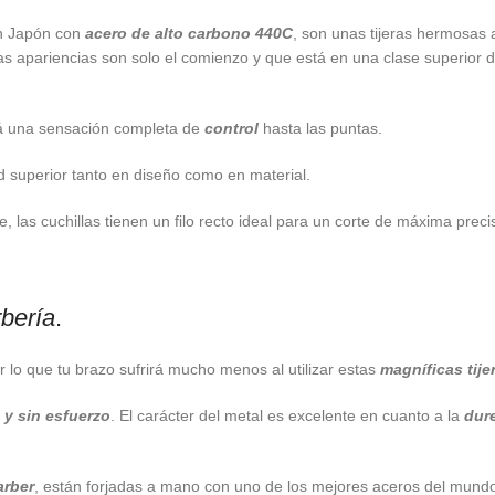
n Japón con
acero de alto carbono 440C
, son unas tijeras hermosas 
 las apariencias son solo el comienzo y que está en una clase superior 
ará una sensación completa de
control
hasta las puntas.
ad superior tanto en diseño como en material.
 las cuchillas tienen un filo recto ideal para un corte de máxima preci
bería
.
lo que tu brazo sufrirá mucho menos al utilizar estas
magníficas tij
 y sin esfuerzo
. El carácter del metal es excelente en cuanto a la
dure
arber
, están forjadas a mano con uno de los mejores aceros del mundo