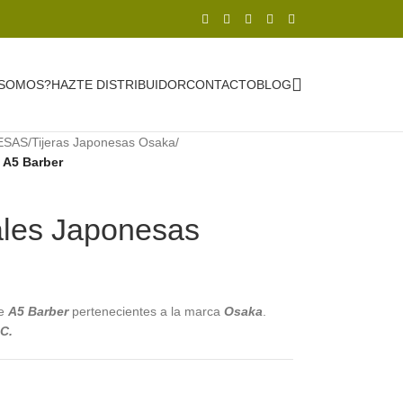
 SOMOS?
HAZTE DISTRIBUIDOR
CONTACTO
BLOG
ESAS
/
Tijeras Japonesas Osaka
/
 A5 Barber
ales Japonesas
te
A5 Barber
pertenecientes a la marca
Osaka
.
C.