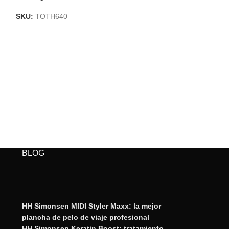
SKU:
TOTH640
SKU:
TOSUP.ER
BLOG
HH Simonsen MIDI Styler Maxx: la mejor
plancha de pelo de viaje profesional
HH Simonsen Keratin Boost: tratamiento