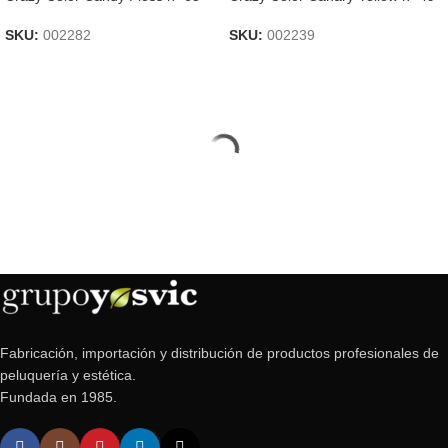
SKU:
002282
SKU:
002239
Fabricación, importación y distribución de productos profesionales de
peluquería y estética.
Fundada en 1985.