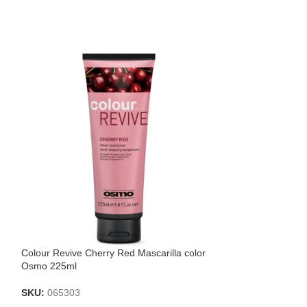
Colour Revive Cherry Red Mascarilla color
Crazy Color Bond
Osmo 225ml
ml
SKU:
065303
SKU:
002637