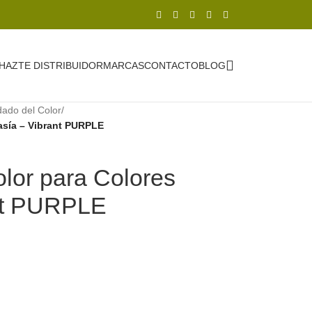
HAZTE DISTRIBUIDOR
MARCAS
CONTACTO
BLOG
dado del Color
/
asía – Vibrant PURPLE
or para Colores
ant PURPLE