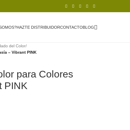
 SOMOS?
HAZTE DISTRIBUIDOR
CONTACTO
BLOG
dado del Color
/
sía – Vibrant PINK
or para Colores
t PINK