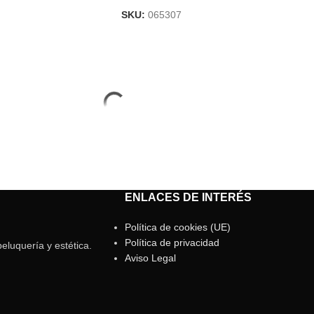
SKU:
065307
ENLACES DE INTERÉS
Política de cookies (UE)
Política de privacidad
eluquería y estética.
Aviso Legal