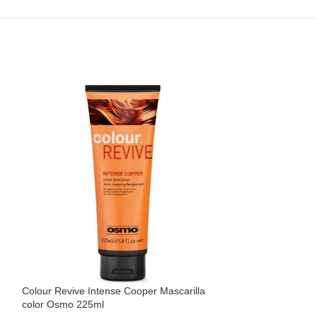
Colour Revive Intense Cooper Mascarilla
Colour Revive Mu
color Osmo 225ml
Osmo 225ml