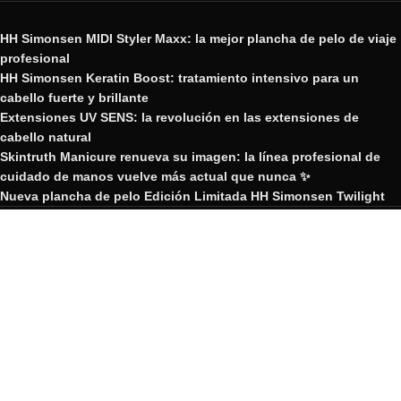
HH Simonsen MIDI Styler Maxx: la mejor plancha de pelo de viaje
profesional
HH Simonsen Keratin Boost: tratamiento intensivo para un
cabello fuerte y brillante
Extensiones UV SENS: la revolución en las extensiones de
cabello natural
Skintruth Manicure renueva su imagen: la línea profesional de
cuidado de manos vuelve más actual que nunca ✨
Nueva plancha de pelo Edición Limitada HH Simonsen Twilight
GRUPO YOSVIC
2023 Creado por GRUPO YOSVIC.
GRUPO YOSVIC
Bienvenido a nuestra nueva web
corporativa.