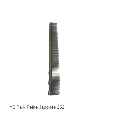
YS Park Peine Japonés 252
YS Park Peine Ja