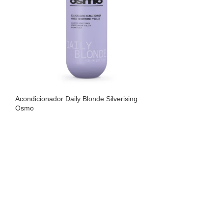
Acondicionador Daily Blonde Silverising
Champú Daily Blo
Osmo