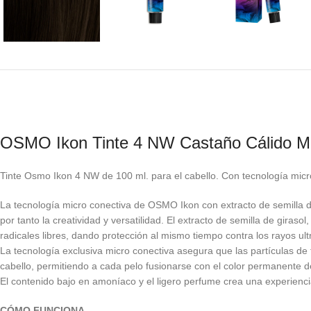
OSMO Ikon Tinte 4 NW Castaño Cálido Me
Tinte Osmo Ikon 4 NW de 100 ml. para el cabello. Con tecnología micro
La tecnología micro conectiva de OSMO Ikon con extracto de semilla de
por tanto la creatividad y versatilidad. El extracto de semilla de giras
radicales libres, dando protección al mismo tiempo contra los rayos ult
La tecnología exclusiva micro conectiva asegura que las partículas de 
cabello, permitiendo a cada pelo fusionarse con el color permanente del
El contenido bajo en amoníaco y el ligero perfume crea una experiencia 
CÓMO FUNCIONA