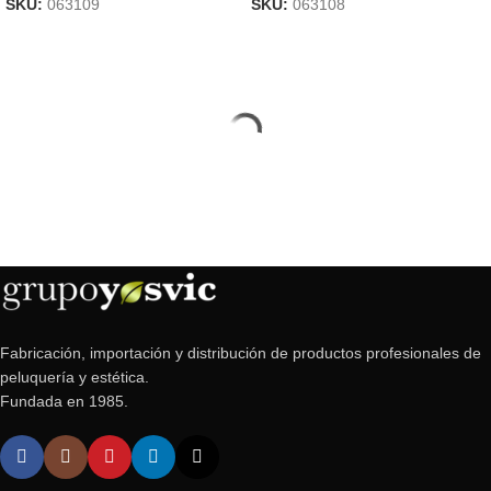
SKU:
063109
SKU:
063108
Fabricación, importación y distribución de productos profesionales de
peluquería y estética.
Fundada en 1985.