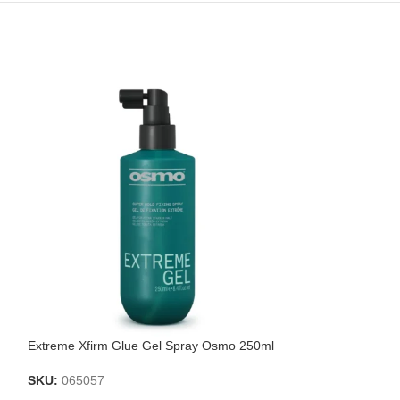
Extreme Xfirm Glue Gel Spray Osmo 250ml
Loción de peinad
SKU:
065057
SKU:
065052