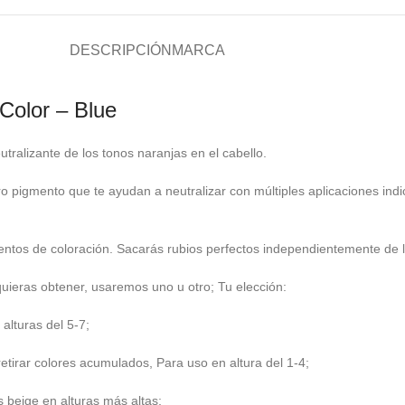
DESCRIPCIÓN
MARCA
Color – Blue
tralizante de los tonos naranjas en el cabello.
 pigmento que te ayudan a neutralizar con múltiples aplicaciones indic
ientos de coloración. Sacarás rubios perfectos independientemente de 
quieras obtener, usaremos uno u otro; Tu elección:
alturas del 5-7;
 retirar colores acumulados, Para uso en altura del 1-4;
s beige en alturas más altas;