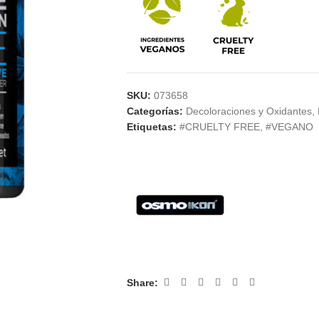
SKU:
073658
Categorías:
Decoloraciones y Oxidantes
,
Etiquetas:
#CRUELTY FREE
,
#VEGANO
Share: