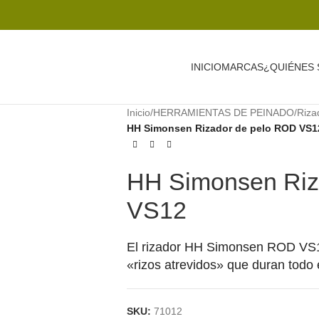
INICIO
MARCAS
¿QUIÉNES
Inicio
/
HERRAMIENTAS DE PEINADO
/
Riza
HH Simonsen Rizador de pelo ROD VS1
HH Simonsen Riz
VS12
El rizador HH Simonsen ROD VS12
«rizos atrevidos» que duran todo e
SKU:
71012