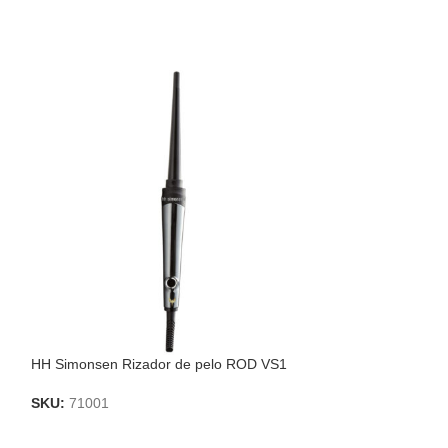
HH Simonsen Rizador de pelo ROD VS1
HH Simonsen Pla
viaje MIDI VS6
SKU:
71001
SKU:
70338