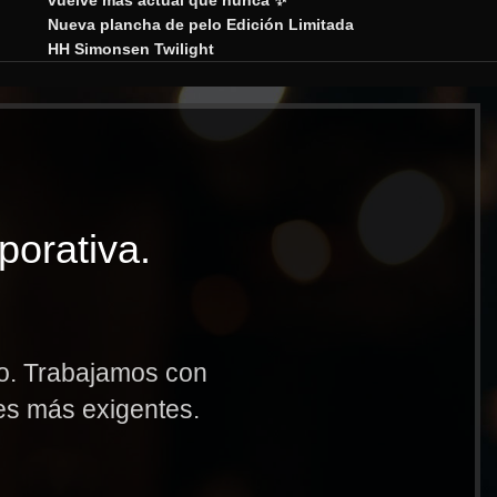
vuelve más actual que nunca ✨
Nueva plancha de pelo Edición Limitada
HH Simonsen Twilight
porativa.
to. Trabajamos con
res más exigentes.