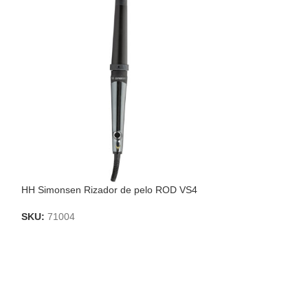
HH Simonsen Rizador de pelo ROD VS4
HH Simonsen Pla
viaje MIDI VS6
SKU:
71004
SKU:
70338