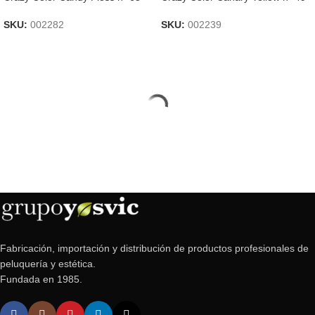
SKU:
002282
SKU:
002239
Fabricación, importación y distribución de productos profesionales de
peluquería y estética.
Fundada en 1985.