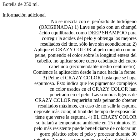
Botella de 250 ml.
Información adicional
No se mezcla con el peróxido de hidrógeno
(OXIGENADA) 1) Lave su pelo con un champú
ácido equilibrado, como DEEP SHAMPOO para
corregir la acidez del pelo y obtenga los mejores
resultados del tinte, sólo lave sin acondicionar. 2)
Aplique el CRAZY COLOR al pelo mojado con un
peine, poniendo el color sobre la longitud entera del
cabello, no aplicar sobre cuero cabelludo del cuero
cabelludo (recomendable medio centimetro).
Comience la aplicación desde la nuca hacia la frente.
3) Peine el CRAZY COLOR hasta que se haga
espumoso. Esto indica que los pigmentos complejos
en color usados en el CRAZY COLOR han
penetrado en el pelo. Las sombras ligeras de
CRAZY COLOR requerirán más peinando obtener
resultados máximos, en caso de no salir la espuma
deposite más color, al final del tiempo de exposición
tiene que verse la espuma. 4) EL CRAZY COLOR
se tratará a temperatura ambiente en 15 minutos. El
pelo más resistente puede beneficiarse de colocar un
gorro plástico sobre el pelo y procesar durante 30
minutos. Nunca – y por ninguna razón – deberían el