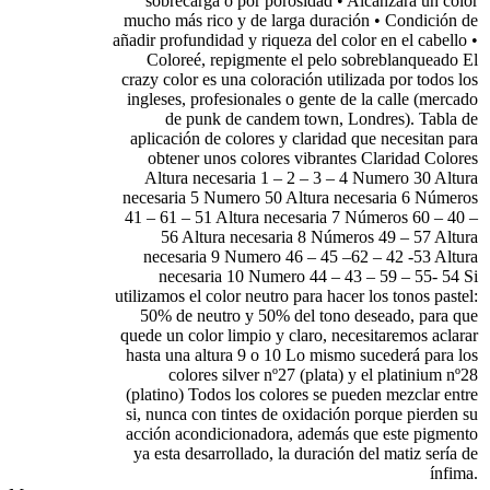
sobrecarga o por porosidad • Alcanzará un color
mucho más rico y de larga duración • Condición de
añadir profundidad y riqueza del color en el cabello •
Coloreé, repigmente el pelo sobreblanqueado El
crazy color es una coloración utilizada por todos los
ingleses, profesionales o gente de la calle (mercado
de punk de candem town, Londres). Tabla de
aplicación de colores y claridad que necesitan para
obtener unos colores vibrantes Claridad Colores
Altura necesaria 1 – 2 – 3 – 4 Numero 30 Altura
necesaria 5 Numero 50 Altura necesaria 6 Números
41 – 61 – 51 Altura necesaria 7 Números 60 – 40 –
56 Altura necesaria 8 Números 49 – 57 Altura
necesaria 9 Numero 46 – 45 –62 – 42 -53 Altura
necesaria 10 Numero 44 – 43 – 59 – 55- 54 Si
utilizamos el color neutro para hacer los tonos pastel:
50% de neutro y 50% del tono deseado, para que
quede un color limpio y claro, necesitaremos aclarar
hasta una altura 9 o 10 Lo mismo sucederá para los
colores silver nº27 (plata) y el platinium nº28
(platino) Todos los colores se pueden mezclar entre
si, nunca con tintes de oxidación porque pierden su
acción acondicionadora, además que este pigmento
ya esta desarrollado, la duración del matiz sería de
ínfima.