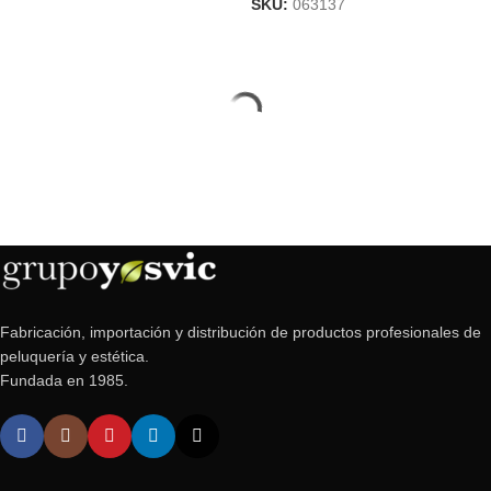
SKU:
063137
Fabricación, importación y distribución de productos profesionales de
peluquería y estética.
Fundada en 1985.