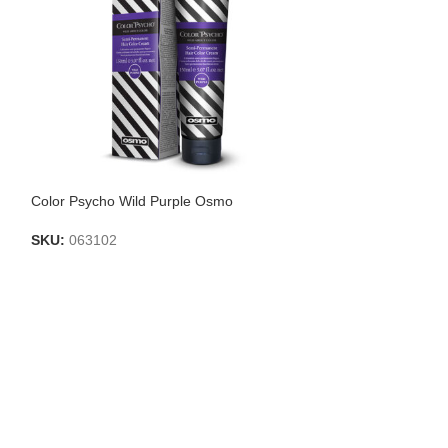
Color Psycho Wild Purple Osmo
Color Psycho Wi
SKU:
063102
SKU:
063100