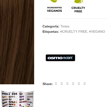
Categoría:
Tintes
Etiquetas:
#CRUELTY FREE
,
#VEGANO
Share: