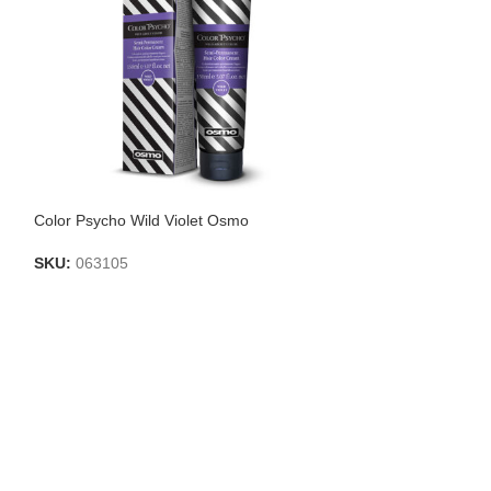
Color Psycho Wild Violet Osmo
Color Psycho Wil
SKU:
063105
SKU:
063104