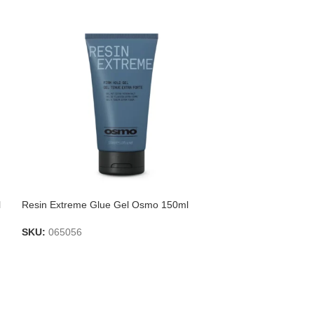
l
Resin Extreme Glue Gel Osmo 150ml
Loción de peinad
SKU:
065056
SKU:
065052