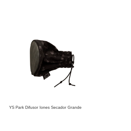
YS Park Difusor Iones Secador Grande
YS Park Clip Sha