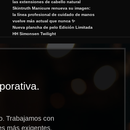
las extensiones de cabello natural
Skintruth Manicure renueva su imagen:
la línea profesional de cuidado de manos
vuelve más actual que nunca ✨
Nueva plancha de pelo Edición Limitada
HH Simonsen Twilight
porativa.
to. Trabajamos con
res más exigentes.