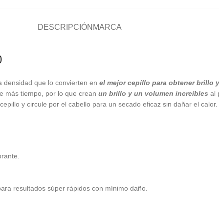
DESCRIPCIÓN
MARCA
0
ta densidad que lo convierten en
el mejor cepillo para obtener brillo
nte más tiempo, por lo que crean
un brillo y un volumen increíbles
al 
l cepillo y circule por el cabello para un secado eficaz sin dañar el calo
brante.
e para resultados súper rápidos con mínimo daño.