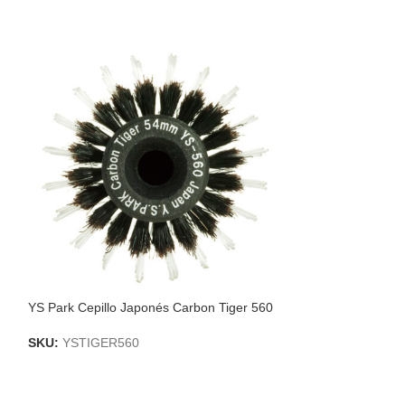
YS Park Cepillo Japonés Carbon Tiger 560
YS Park Cepillo 
SKU:
YSTIGER560
SKU:
YSTIGER4