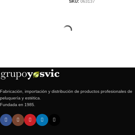
SKU:
063137
Fabricación, importación y distribución de productos profesionales de
peluquería y estética.
Fundada en 1985.