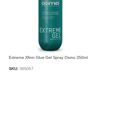
Extreme Xfirm Glue Gel Spray Osmo 250ml
Loción de peinad
SKU:
065057
SKU:
065052