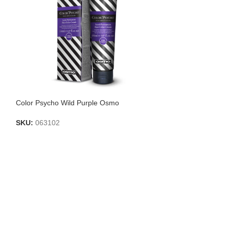
Color Psycho Wild Purple Osmo
Color Psycho Wi
SKU:
063102
SKU:
063100